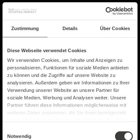
Entdecke den teuersten Kaffee der Welt – ein
exklusives Genuss-Erlebnis, das Luxus, seltene
Zustimmung
Details
Über Cookies
Bohnen und außergewöhnlichen Geschmack
vereint!
Diese Webseite verwendet Cookies
Zum Beitrag
Wir verwenden Cookies, um Inhalte und Anzeigen zu
personalisieren, Funktionen für soziale Medien anbieten
zu können und die Zugriffe auf unsere Website zu
analysieren. Außerdem geben wir Informationen zu Ihrer
Verwendung unserer Website an unsere Partner für
soziale Medien, Werbung und Analysen weiter. Unsere
Partner führen diese Informationen möglicherweise mit
weiteren Daten zusammen, die Sie ihnen bereitgestellt
haben oder die sie im Rahmen Ihrer Nutzung der Dienste
gesammelt haben.
Einwilligungsauswahl
Notwendig