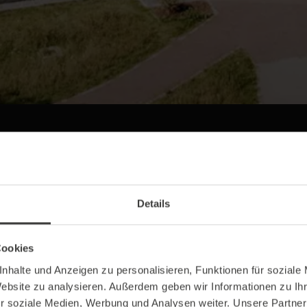
EE PERFECT - QUALITÄT. TEAMGEIST. KUNDENF
Details
Unser Unternehmen
Cookies
nhalte und Anzeigen zu personalisieren, Funktionen für soziale
Website zu analysieren. Außerdem geben wir Informationen zu I
r soziale Medien, Werbung und Analysen weiter. Unsere Partner