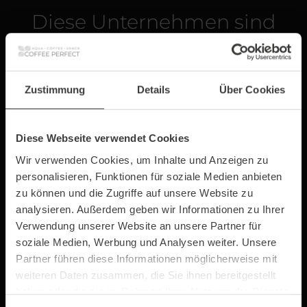
Diese Unternehmen sind
bereits überzeugt
Zustimmung
Details
Über Cookies
„Toller & freundlicher
Diese Webseite verwendet Cookies
Kunden-Support,
Wir verwenden Cookies, um Inhalte und Anzeigen zu
schnelle Lösungen bei
personalisieren, Funktionen für soziale Medien anbieten
Schwierigkeiten,
zu können und die Zugriffe auf unsere Website zu
analysieren. Außerdem geben wir Informationen zu Ihrer
schnelle Lieferung und
Verwendung unserer Website an unsere Partner für
unkomplizierte
soziale Medien, Werbung und Analysen weiter. Unsere
Installation.“
Partner führen diese Informationen möglicherweise mit
weiteren Daten zusammen, die Sie ihnen bereitgestellt
haben oder die sie im Rahmen Ihrer Nutzung der Dienste
Natalia Chernykh