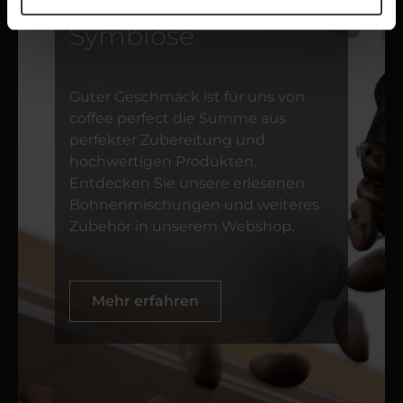
Die perfekte
Symbiose
Guter Geschmack ist für uns von
coffee perfect die Summe aus
perfekter Zubereitung und
hochwertigen Produkten.
Entdecken Sie unsere erlesenen
Bohnenmischungen und weiteres
Zubehör in unserem Webshop.
Mehr erfahren