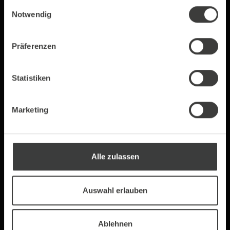
gesammelt haben.
HS ONLINE MARKETING GmbH
Einwilligungsauswahl
Notwendig
Präferenzen
Statistiken
Marketing
Alle zulassen
Auswahl erlauben
HOCHWERTIGER GENUSS
Ablehnen