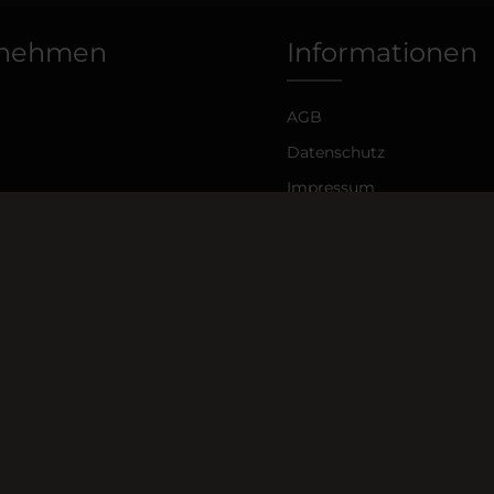
rnehmen
Informationen
AGB
Datenschutz
Impressum
 Alle Preise exkl. gesetzl. Mehrwertsteuer zzgl.
Versandkosten
und