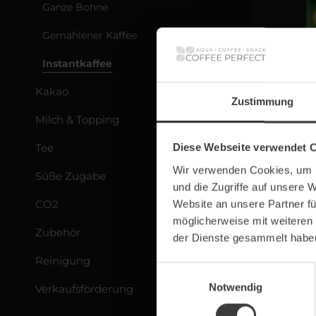
Ganze Bohne
Gemahlener Kaffee
Instantkaffee
Jacobs - 
Kakao
Zustimmung
Milch & Topping
Stärk
Tee
Diese Webseite verwendet 
3
Wir verwenden Cookies, um I
Süße Zugabe
und die Zugriffe auf unsere 
CO2
Website an unsere Partner fü
möglicherweise mit weiteren
Zubehör
der Dienste gesammelt habe
Reinigung
Einwilligungsauswahl
Notwendig
Verkaufsförderung