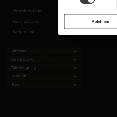
_________
Premium Line
Comfort Line
Ablehnen
Green Line
Kaffeeart
Verwendung
Füllmenge kg
Herkunft
Preis