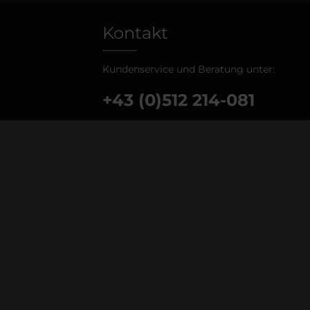
Kontakt
Kundenservice und Beratung unter:
+43 (0)512 214-081
Mo - Do: 08:00 - 18:00 Uhr
Fr: 08:00 - 17:00 Uhr
Oder über unser
Kontaktformular
.
 ggf. Nachnahmegebühren, wenn nicht anders angegeben.