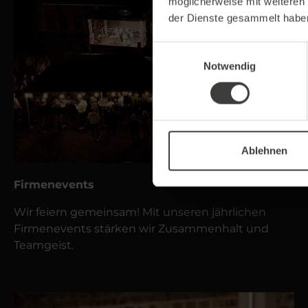
möglicherweise mit weiteren
der Dienste gesammelt habe
Einwilligungsauswahl
Notwendig
Ablehnen
Firmenevents
Wir feiern gemeinsam! Mit unseren jährlichen
Firmenevents stärken wir Zusammenhalt und
Teamgeist.