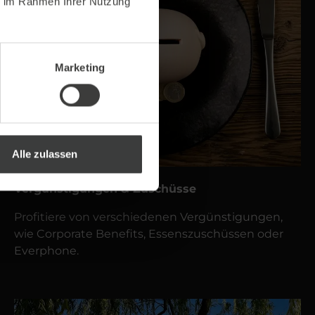
ie im Rahmen Ihrer Nutzung
Marketing
Alle zulassen
Vergünstigungen & Zuschüsse
Profitiere von verschiedenen Vergünstigungen,
wie Corporate Benefits, Essenszuschüssen oder
Everphone.