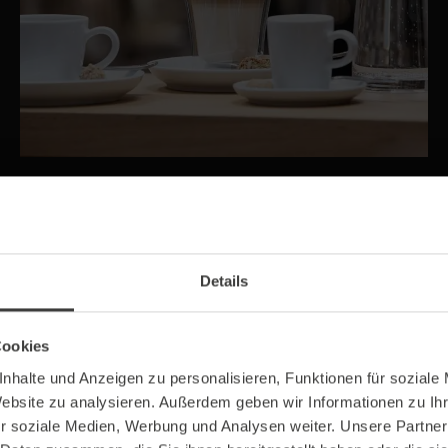
Kaffeeflat
Egal welche Kaffee- oder Kakaospezialität, bei uns
bist du an der Quelle. Hier gilt 100% kostenlose
Selbstbedienung für alle Mitarbeiter*innen.
Details
Cookies
nhalte und Anzeigen zu personalisieren, Funktionen für soziale
Website zu analysieren. Außerdem geben wir Informationen zu I
r soziale Medien, Werbung und Analysen weiter. Unsere Partner