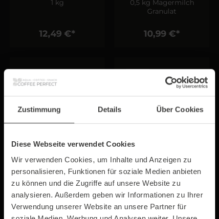
1 kg
0,5 kg Magermilch
Granulat
12,49 €*
10,99 €*
Tipp
Zustimmung
Details
Über Cookies
Diese Webseite verwendet Cookies
Topping No. 6
Vanilla No. 16
Wir verwenden Cookies, um Inhalte und Anzeigen zu
personalisieren, Funktionen für soziale Medien anbieten
1 kg (laktosefrei)
1 kg
zu können und die Zugriffe auf unsere Website zu
analysieren. Außerdem geben wir Informationen zu Ihrer
Verwendung unserer Website an unsere Partner für
14,99 €*
11,99 €*
soziale Medien, Werbung und Analysen weiter. Unsere