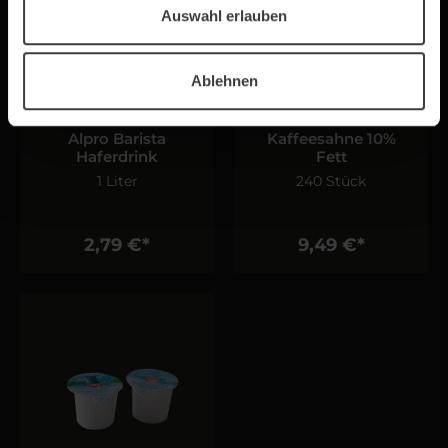
Auswahl erlauben
Ablehnen
Alpro Barista
Kaffeesahne 10%
Haferdrink
Fett
1 Liter
240 Stück
2,79 €*
9,49 €*