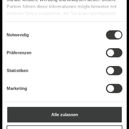
Partner führen diese Informationen möglicherweise mit
weiteren Daten zusammen, die Sie ihnen bereitgestellt
haben oder die sie im Rahmen Ihrer Nutzung der Dienste
gesammelt haben.
Einwilligungsauswahl
Notwendig
Präferenzen
Green Line Milk
H-Milch 3,5% Fett
Statistiken
Powder BIO
0,5 kg
1 Liter
Marketing
12,99 €*
1,49 €*
Alle zulassen