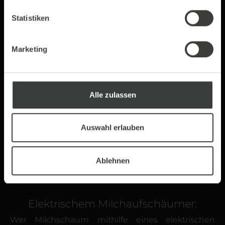
Statistiken
Batterie-Stab-Milchaufschäumer:
Wer einen Stab-Milchauf­schäumer für die
Marketing
Herstellung des Milch­schaumes benutzt, der
startet mit dem Erhitzen der Milch. Anschließend
füllt man diese in ein Glas oder anderes hohes
Behältnis. Nun taucht man den Milchauf­schäumer
Alle zulassen
in die Milch und bringt diese mit Auf- und Abwärts­
bewegungen zum Schäumen. Mit etwas Übung
Auswahl erlauben
gelingt so kinder­leicht ein lockerer Milch­schaum.
Der Vorteil des batterie­betriebenen Milchauf­
schäumers ist, dass man problemlos die Menge
Ablehnen
der Milch, die aufgeschlagen werden soll, nach
Bedarf anpassen kann.
Elektrischem Milchauf­schäumer:
Wer Milchschaum mithilfe eines elektrischen