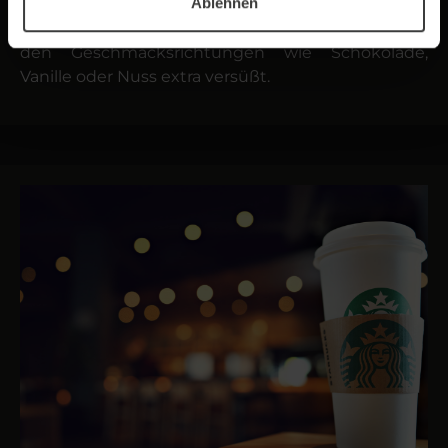
Ablehnen
beliebt geworden ist außerdem der Flavored
Coffee. Dabei wird der Kaffee durch ein Sirup in
den Geschmacks­richtungen wie Schokolade,
Vanille oder Nuss extra versüßt.