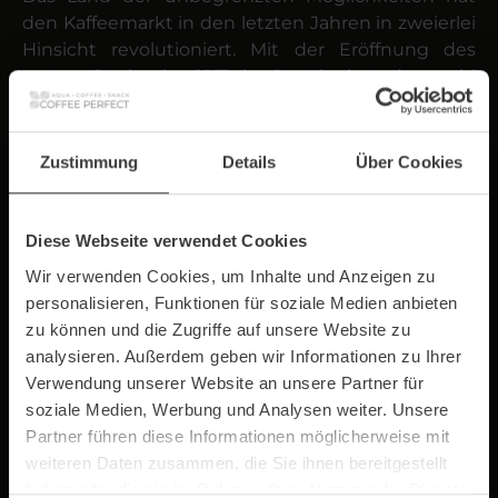
den Kaffee­markt in den letzten Jahren in zweierlei
Hinsicht revolutioniert. Mit der Eröffnung des
ersten Starbucks 1971 in Seattle hat der wohl
wichtigste Vertreter des amerikanischen Kaffee­
trinkens, der Coffee­shop eine neue Bedeutung
bekommen. Es lebe der American Dream!
Zustimmung
Details
Über Cookies
Starbucks-Gründer Howard Schultz hat mit der
Erfindung der Starbucks Filialen eine neue
amerikanische Kaffee­kultur ins Leben gerufen. Die
Diese Webseite verwendet Cookies
Idee von identisch ausgestatten Coffee­shops, in
Wir verwenden Cookies, um Inhalte und Anzeigen zu
denen Kunden überall dasselbe Produkt
personalisieren, Funktionen für soziale Medien anbieten
vorfinden, sollte dazu führen, dass man sich gleich
zu können und die Zugriffe auf unsere Website zu
zu Hause fühlt.
analysieren. Außerdem geben wir Informationen zu Ihrer
Verwendung unserer Website an unsere Partner für
soziale Medien, Werbung und Analysen weiter. Unsere
Partner führen diese Informationen möglicherweise mit
weiteren Daten zusammen, die Sie ihnen bereitgestellt
haben oder die sie im Rahmen Ihrer Nutzung der Dienste