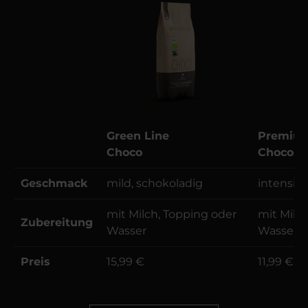
Green Line
Premium
Choco
Choco No
Geschmack
mild, schokoladig
intensiv
mit Milch, Topping oder
mit Milc
Zubereitung
Wasser
Wasser
Preis
15,99 €
11,99 €